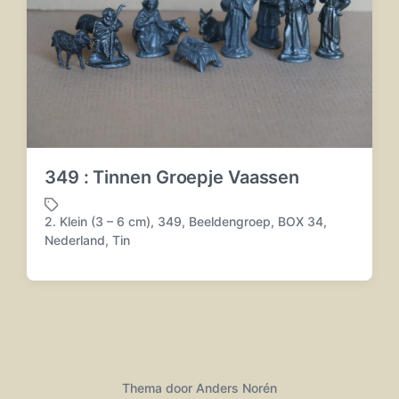
349 : Tinnen Groepje Vaassen
2. Klein (3 – 6 cm)
,
349
,
Beeldengroep
,
BOX 34
,
G
Nederland
,
Tin
e
t
a
g
d
m
e
t
Thema door
Anders Norén