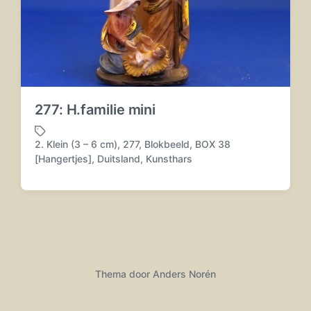
277: H.familie mini
2. Klein (3 – 6 cm)
,
277
,
Blokbeeld
,
BOX 38
G
[Hangertjes]
,
Duitsland
,
Kunsthars
e
t
a
g
d
m
e
t
Thema door
Anders Norén