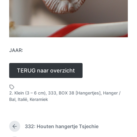
JAAR:
TERUG naar overzicht
2. Klein (3 – 6 cm)
,
333
,
BOX 38 [Hangertjes]
,
Hanger /
G
Bal
,
Italië
,
Keramiek
e
t
a
g
332: Houten hangertje Tsjechie
d
V
o
m